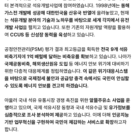
터 본격적으로 석유개발사업에 참여하였습니다. 1998년에는
동해
가스전 개발에 성공해 대한민국을 산유국 반열
에 올려놓았고, 현재
는
석유개발 분야의 기술과 노하우를 바탕으로 세계 각지에서 유전
개발 사업
을 펼치고 있습니다. 또한 기존의 자원개발 역량을 활용하
여
CCUS 등 신성장 동력을 육성
하고 있습니다.
공정안전관리(PSM) 평가 결과 최고등급을 획득한
전국 9개 석유
비축기지
에
1억 배럴에 달하는 비축유를 확보
하고 있습니다. 나아가
국제공동비축, 해외생산원유 도입
등 에너지 안보 위기에 대비하기
위한 다층적 대응체계를 정립하였습니다.
이 같은 위기대응시스템
을 바탕으로 국제정세 불안과 공급망 충격 속에서도 국민이 안심할
수 있도록 에너지 안보를 견고히 하겠습니다.
아울러 국내 석유 유통시장 경쟁 촉진을 위한
알뜰주유소 사업을 운
영
하고 있으며, 국제 석유시장 동향과 국내 석유수급 및
유가정보를
심층적으로 조사 분석하여 제공
하고 있습니다. 이에 더해
인공지능
기반 업무혁신을 구현하여 국민이 체감하는 서비스로 확장
하고자
합니다.