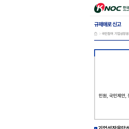
본문 바로가기
한국석유
규제애로 신고
국민참여
기업성장응
민원, 국민제안,
기업성장응답센