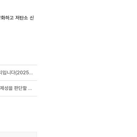
강화하고 저탄소 신
[보도설명자료]일부 언론매체에서 언급된 1차 시추결과는 잠정 수치입니다(2025.02.19.)
[보도설명자료] 한 번의 시추만으로 동해심해가스전사업 전체의 경제성을 판단할 수는 없습니다.(2025.02.08.)