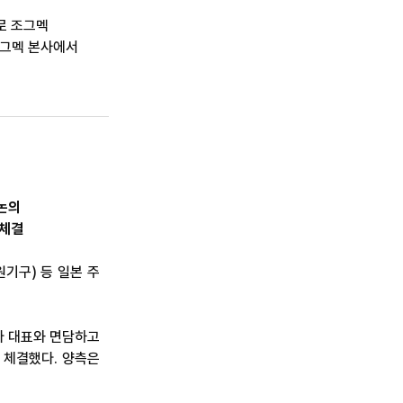
로 조그멕
 조그멕 본사에서
 논의
U 체결
기구) 등 일본 주
라 대표와 면담하고
 체결했다. 양측은