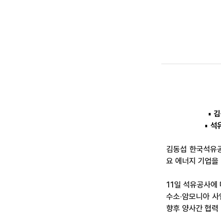
▪ 
▪ 석
김동섭 한국석유공
요 에너지 기업을
11일 석유공사에
수소·암모니아 사
향후 양사간 협력